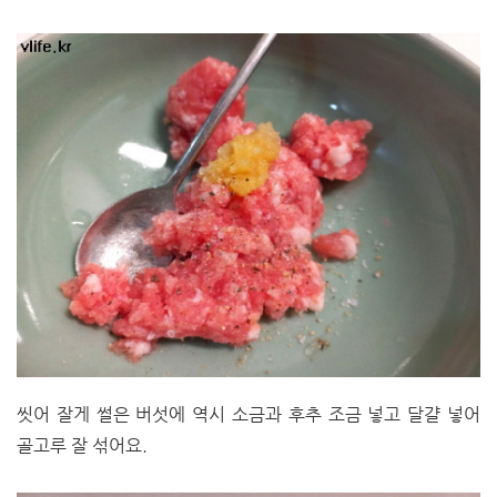
씻어 잘게 썰은 버섯에 역시 소금과 후추 조금 넣고 달걀 넣어
골고루 잘 섞어요.