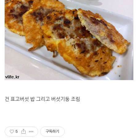
건 표고버섯 밥 그리고 버섯기둥 조림
5
구독하기