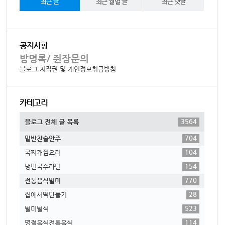
최근 글
최근 월별 글
최근 댓글
공지사항
방명록/ 쥔장문의
블로그 저작권 및 개인정보취급방침
카테고리
3564
블로그 전체 글 목록
704
밑반찬술안주
104
국찌개찜요리
154
냉면국수라면
770
전통음식별미
28
집에서떡만들기
523
별미별식
114
명절음식전통음식