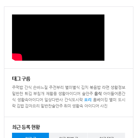
태그 구름
주먹밥
간식
손바느질
주전부리
별미별식
김치
볶음밥
라면
생활정보
밑반찬
튀김
부침개
재활용
생활아이디어
술안주
음식
아이들어른간
식
생활속아이디어
일상다반사
간식도시락
요리
홈베이킹
별미
도시
락
김밥
감자요리
밑반찬술안주
취미
생활속 아이디어
사진
최근 등록 현황