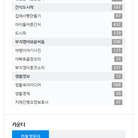
197
간식도시락
87
집에서빵만들기
432
아이들어른간식
129
도시락
596
부지깽이와윤씨들
125
여행이야기사진
24
아빠표끝장요리
337
부지깽이혼잣소리
12
생활정보
568
생활속아이디어
30
생활경제
37
치매간병요양보호사
카운터
전체 방문자